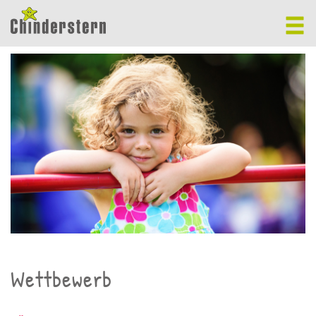
Wettbewerb