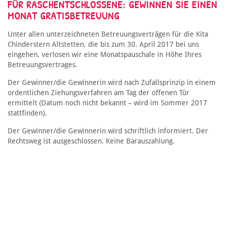
FÜR RASCHENTSCHLOSSENE: GEWINNEN SIE EINEN
MONAT GRATISBETREUUNG
Unter allen unterzeichneten Betreuungsverträgen für die Kita
Chinderstern Altstetten, die bis zum 30. April 2017 bei uns
eingehen, verlosen wir eine Monatspauschale in Höhe Ihres
Betreuungsvertrages.
Der Gewinner/die Gewinnerin wird nach Zufallsprinzip in einem
ordentlichen Ziehungsverfahren am Tag der offenen Tür
ermittelt (Datum noch nicht bekannt – wird im Sommer 2017
stattfinden).
Der Gewinner/die Gewinnerin wird schriftlich informiert. Der
Rechtsweg ist ausgeschlossen. Keine Barauszahlung.