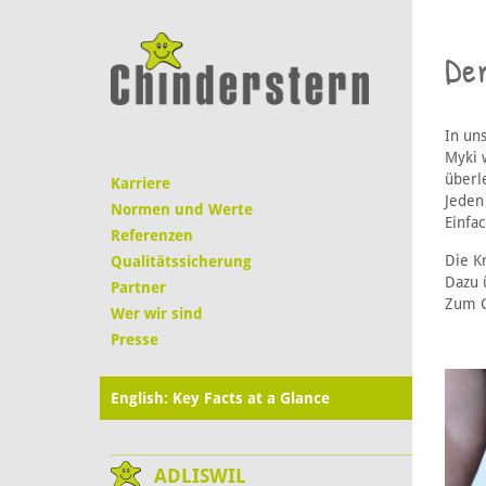
Der
In un
Myki 
überl
Karriere
Jeden
Normen und Werte
Einfa
Referenzen
Die K
Qualitätssicherung
Dazu ü
Partner
Zum G
Wer wir sind
Presse
English: Key Facts at a Glance
ADLISWIL