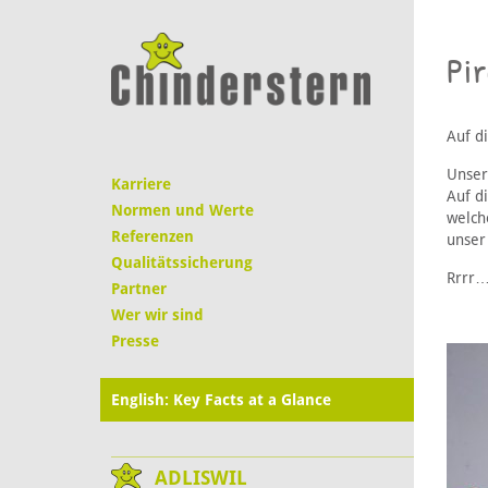
Pir
Auf d
Unser
Karriere
Auf d
Normen und Werte
welch
Referenzen
unser 
Qualitätssicherung
Rrrr…
Partner
Wer wir sind
Presse
English: Key Facts at a Glance
ADLISWIL