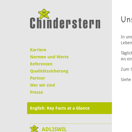
Un
In un
Leben
Karriere
Tägli
Normen und Werte
An ei
Referenzen
Zum S
Qualitätssicherung
Partner
Siehe 
Wer wir sind
Presse
English: Key Facts at a Glance
ADLISWIL