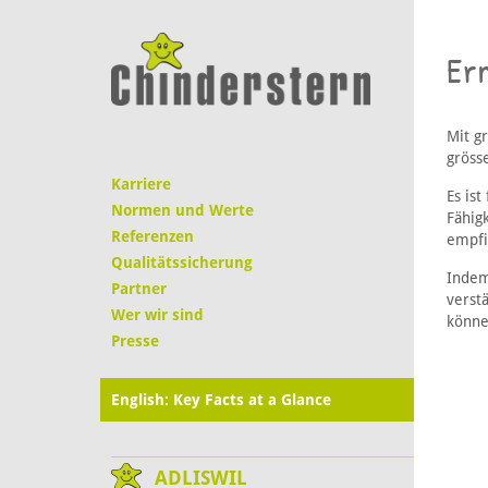
Er
Mit g
grösse
Karriere
Es is
Normen und Werte
Fähig
Referenzen
empfi
Qualitätssicherung
Indem
Partner
verst
Wer wir sind
könne
Presse
English: Key Facts at a Glance
ADLISWIL